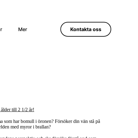
r
Mer
Kontakta oss
lder till 2 1/2 år!
a som har bomull i öronen? Försöker din vän stå på
ärlden med myror i brallan?