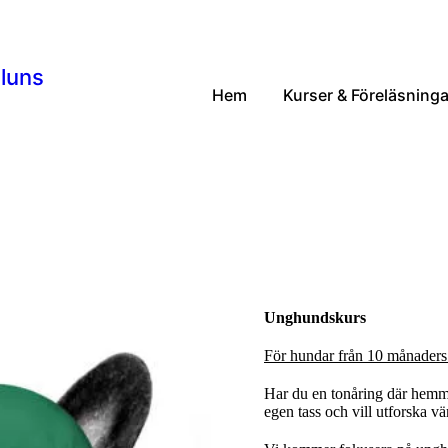
aluns
Hem
Kurser & Föreläsninga
Unghundskurs
För hundar från 10 månaders å
Har du en tonåring där hemm
egen tass och vill utforska v