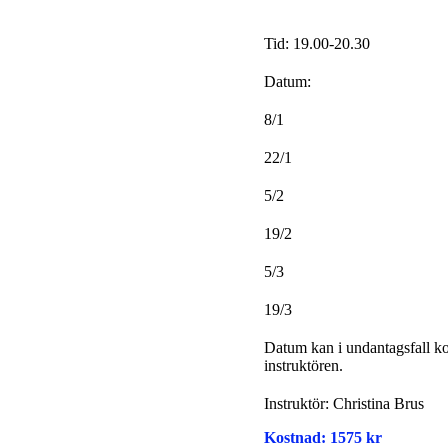
Tid: 19.00-20.30
Datum:
8/1
22/1
5/2
19/2
5/3
19/3
Datum kan i undantagsfall ko
instruktören.
Instruktör: Christina Brus
Kostnad: 1575 kr