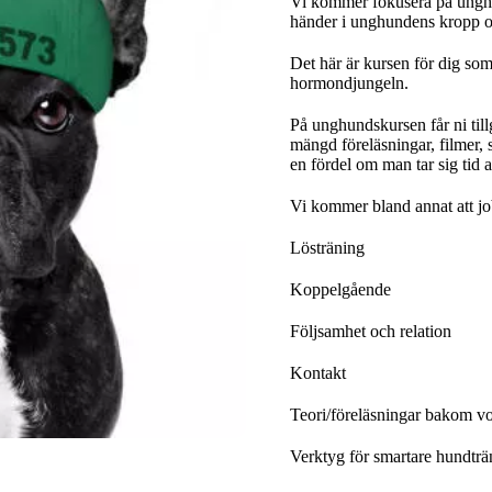
Vi kommer fokusera på unghu
händer i unghundens kropp 
Det här är kursen för dig som 
hormondjungeln.
På unghundskursen får ni til
mängd föreläsningar, filmer, s
en fördel om man tar sig tid 
Vi kommer bland annat att j
Lösträning
Koppelgående
Följsamhet och relation
Kontakt
Teori/föreläsningar bakom v
Verktyg för smartare hundträ