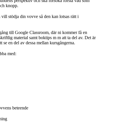
ndens perspektiv och ska försöka förstå vad som
och knopp.
vill stödja din vovve så den kan lotsas rätt i
lgång till Google Classroom, där ni kommer få en
kriftlig material samt boktips m m att ta del av. Det är
att se en del av dessa mellan kursgångerna.
obba med:
ovvens beteende
ning