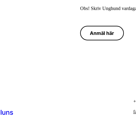
Obs! Skriv Unghund vardaga
Anmäl här
+
aluns
f