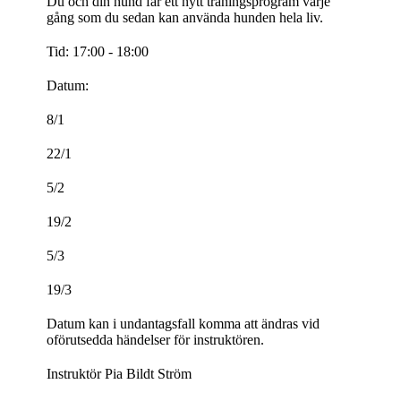
Du och din hund får ett nytt träningsprogram varje
gång som du sedan kan använda hunden hela liv.
Tid: 17:00 - 18:00
Datum:
8/1
22/1
5/2
19/2
5/3
19/3
Datum kan i undantagsfall komma att ändras vid
oförutsedda händelser för instruktören.
Instruktör Pia Bildt Ström