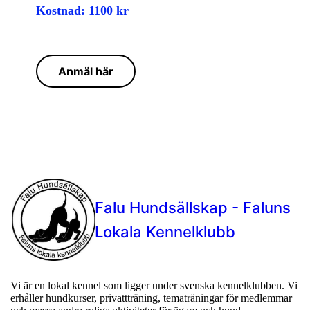
Kostnad: 1100 kr
Anmäl här
Falu Hundsällskap - Faluns
Lokala Kennelklubb
Vi är en lokal kennel som ligger under svenska kennelklubben. Vi
erhåller hundkurser, privattträning, tematräningar för medlemmar