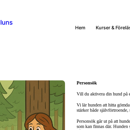
aluns
Hem
Kurser & Förelä
Personsök
Vill du aktivera din hund på et
Vi lär hunden att hitta gömda
stärker både självförtroende,
Personsök går ut på att hun
som kan finnas där. Hunden s