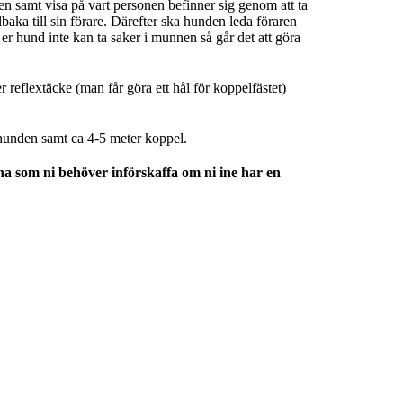
ren samt visa på vart personen befinner sig genom att ta
lbaka till sin förare. Därefter ska hunden leda föraren
 er hund inte kan ta saker i munnen så går det att göra
 reflextäcke (man får göra ett hål för koppelfästet)
hunden samt ca 4-5 meter koppel.
a som ni behöver införskaffa om ni ine har en