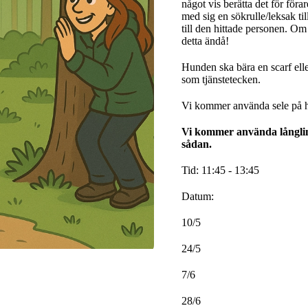
något vis berätta det för föra
med sig en sökrulle/leksak til
till den hittade personen. Om
detta ändå!
Hunden ska bära en scarf eller
som tjänstetecken.
Vi kommer använda sele på 
Vi kommer använda långlin
sådan.
Tid: 11:45 - 13:45
Datum:
10/5
24/5
7/6
28/6